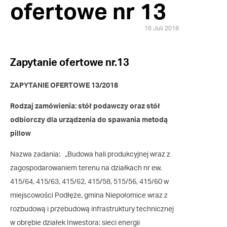
ofertowe nr 13
16 Juli 2018
Zapytanie ofertowe nr.13
ZAPYTANIE OFERTOWE 13/2018
Rodzaj zamówienia: stół podawczy oraz stół
odbiorczy dla urządzenia do spawania metodą
pillow
Nazwa zadania: „Budowa hali produkcyjnej wraz z
zagospodarowaniem terenu na działkach nr ew.
415/64, 415/63, 415/62, 415/58, 515/56, 415/60 w
miejscowości Podłęże, gmina Niepołomice wraz z
rozbudową i przebudową infrastruktury technicznej
w obrębie działek Inwestora: sieci energii