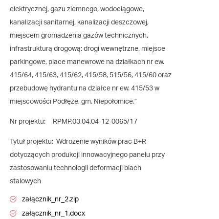
elektrycznej, gazu ziemnego, wodociągowe,
kanalizacji sanitarnej, kanalizacji deszczowej,
miejscem gromadzenia gazów technicznych,
infrastrukturą drogową: drogi wewnętrzne, miejsce
parkingowe, place manewrowe na działkach nr ew.
415/64, 415/63, 415/62, 415/58, 515/56, 415/60 oraz
przebudowę hydrantu na działce nr ew. 415/53 w
miejscowości Podłęże, gm. Niepołomice.”
Nr projektu: RPMP.03.04.04-12-0065/17
Tytuł projektu: Wdrożenie wyników prac B+R
dotyczących produkcji innowacyjnego panelu przy
zastosowaniu technologii deformacji blach
stalowych
załącznik_nr_2.zip
załącznik_nr_1.docx