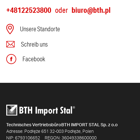
+48122523800
biuro@bth.pl
oder
Unsere Standorte
Schreib uns
Facebook
Technisches VertriebsbüroBTH IMPORT STAL Sp. z o.o
Adresse: Podłęże 651 32-003 Podłęże, Polen
NIP: 6793106652 REGON: 36049338600000