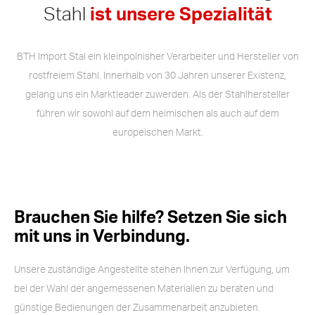
Stahl
ist unsere Spezialität
BTH Import Stal ein kleinpolnisher Verarbeiter und Hersteller von
rostfreiem Stahl. Innerhalb von 30 Jahren unserer Existenz,
gelang uns ein Marktleader zuwerden. Als der Stahlhersteller
führen wir sowohl auf dem heimischen als auch auf dem
europeischen Markt.
Brauchen Sie hilfe? Setzen Sie sich
mit uns in Verbindung.
Unsere zuständige Angestellte stehen Ihnen zur Verfügung, um
bei der Wahl der angemessenen Materialien zu beraten und
günstige Bedienungen der Zusammenarbeit anzubieten.