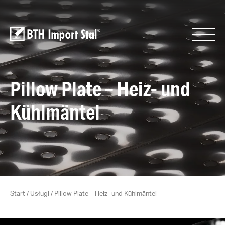
Pillow Plate – Heiz- und
Kühlmäntel
Start
/
Usługi
/
Pillow Plate – Heiz- und Kühlmäntel