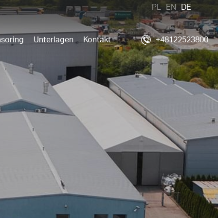
PL
EN
DE
soring
Unterlagen
Kontakt
+48122523800