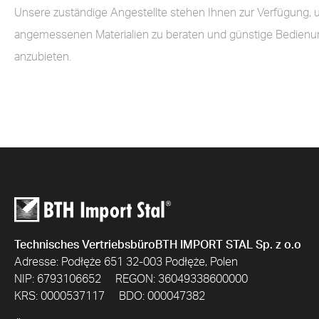
Unsere zuständige Angestellte stehen Ihnen zur Verfügung, 
angemessenen Materialien zu beraten und günstige Bedien
anzubieten.
Technisches VertriebsbüroBTH IMPORT STAL Sp. z o.o
Adresse: Podłęże 651 32-003 Podłęże, Polen
NIP: 6793106652 REGON: 36049338600000
KRS: 0000537117 BDO: 000047382