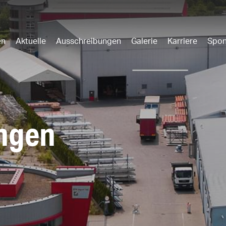
en
Aktuelle
Ausschreibungen
Galerie
Karriere
Spon
ngen