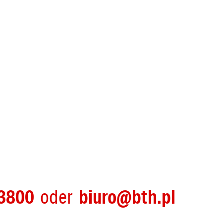
3800
biuro@bth.pl
oder