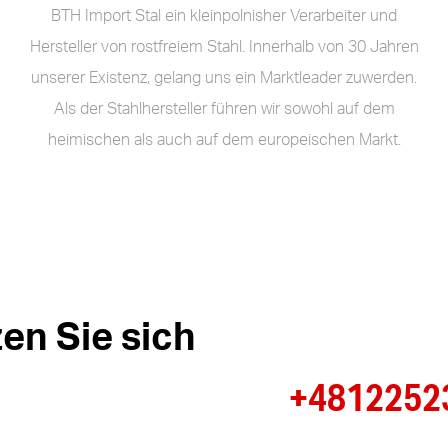
BTH Import Stal ein kleinpolnisher Verarbeiter und
Hersteller von rostfreiem Stahl. Innerhalb von 30 Jahren
unserer Existenz, gelang uns ein Marktleader zuwerden.
Als der Stahlhersteller führen wir sowohl auf dem
heimischen als auch auf dem europeischen Markt.
en Sie sich
+4812252