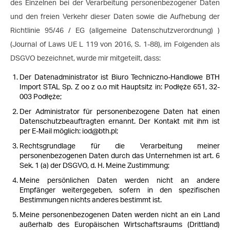
des Einzelnen bei der Verarbeitung personenbezogener Daten
und den freien Verkehr dieser Daten sowie die Aufhebung der
Richtlinie 95/46 / EG (allgemeine Datenschutzverordnung) )
(Journal of Laws UE L 119 von 2016, S. 1-88), im Folgenden als
DSGVO bezeichnet, wurde mir mitgeteilt, dass:
Der Datenadministrator ist Biuro Techniczno-Handlowe BTH
Import STAL Sp. Z oo z o.o mit Hauptsitz in: Podłęże 651, 32-
003 Podłęże;
Der Administrator für personenbezogene Daten hat einen
Datenschutzbeauftragten ernannt. Der Kontakt mit ihm ist
per E-Mail möglich:
iod@bth.pl
;
Rechtsgrundlage für die Verarbeitung meiner
personenbezogenen Daten durch das Unternehmen ist art. 6
Sek. 1 (a) der DSGVO, d. H. Meine Zustimmung;
Meine persönlichen Daten werden nicht an andere
Empfänger weitergegeben, sofern in den spezifischen
Bestimmungen nichts anderes bestimmt ist.
Meine personenbezogenen Daten werden nicht an ein Land
außerhalb des Europäischen Wirtschaftsraums (Drittland)