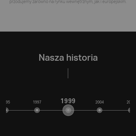
przodujemy zarówno na rynku wewnętrznym, jak i europejskim.
Nasza historia
1999
1995
1997
2004
2006