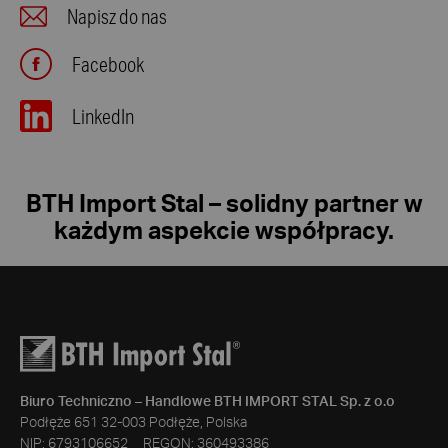
Napisz do nas
Facebook
LinkedIn
BTH Import Stal – solidny partner w
każdym aspekcie współpracy.
Biuro Techniczno – Handlowe BTH IMPORT STAL Sp. z o.o
Podłęże 651 32-003 Podłęże, Polska
NIP: 6793106652 REGON: 360493386