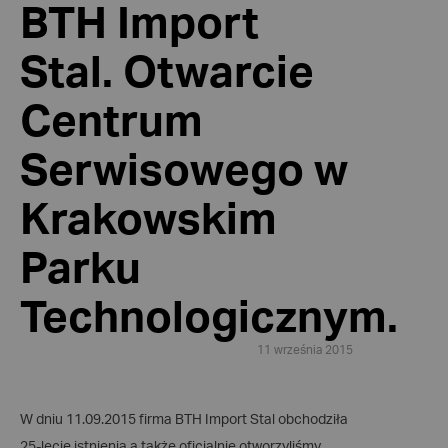
BTH Import
Stal. Otwarcie
Centrum
Serwisowego w
Krakowskim
Parku
Technologicznym.
11 września 2015
W dniu 11.09.2015 firma BTH Import Stal obchodziła
25-lecie istnienia a także oficjalnie otworzyliśmy