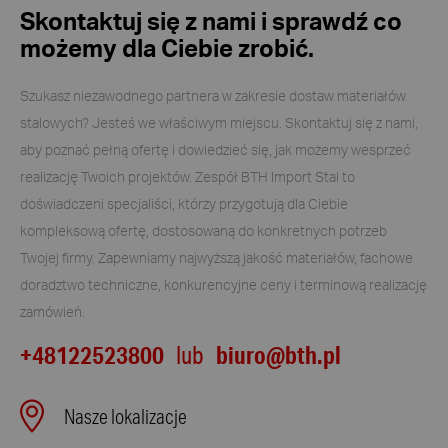
Skontaktuj się z nami i sprawdź co
możemy dla Ciebie zrobić.
Szukasz niezawodnego partnera w zakresie dostaw materiałów
stalowych? Jesteś we właściwym miejscu. Skontaktuj się z nami,
aby poznać pełną ofertę i dowiedzieć się, jak możemy wesprzeć
realizację Twoich projektów. Zespół BTH Import Stal to
doświadczeni specjaliści, którzy przygotują dla Ciebie
kompleksową ofertę, dostosowaną do konkretnych potrzeb
Twojej firmy. Zapewniamy najwyższą jakość materiałów, fachowe
doradztwo techniczne, konkurencyjne ceny i terminową realizację
zamówień.
+48122523800
biuro@bth.pl
lub
Nasze lokalizacje