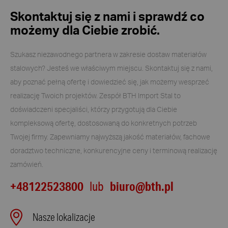
Skontaktuj się z nami i sprawdź co
możemy dla Ciebie zrobić.
Szukasz niezawodnego partnera w zakresie dostaw materiałów
stalowych? Jesteś we właściwym miejscu. Skontaktuj się z nami,
aby poznać pełną ofertę i dowiedzieć się, jak możemy wesprzeć
realizację Twoich projektów. Zespół BTH Import Stal to
doświadczeni specjaliści, którzy przygotują dla Ciebie
kompleksową ofertę, dostosowaną do konkretnych potrzeb
Twojej firmy. Zapewniamy najwyższą jakość materiałów, fachowe
doradztwo techniczne, konkurencyjne ceny i terminową realizację
zamówień.
+48122523800
biuro@bth.pl
lub
Nasze lokalizacje