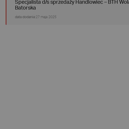
Specjalista d/s sprzedaży Handlowiec – BTH Wol
Batorska
data dodania:
27 maja 2025