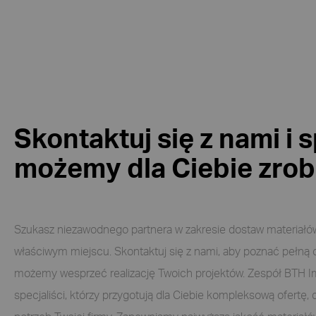
Skontaktuj się z nami i
możemy dla Ciebie zrob
Szukasz niezawodnego partnera w zakresie dostaw materiałó
właściwym miejscu. Skontaktuj się z nami, aby poznać pełną of
możemy wesprzeć realizację Twoich projektów. Zespół BTH Im
specjaliści, którzy przygotują dla Ciebie kompleksową ofert