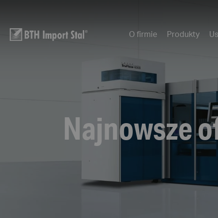
O firmie
Produkty
Us
Najnowsze of