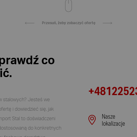
Przesuń, żeby zobaczyć ofertę
 sprawdź co
ić.
+4812252
w stalowych? Jesteś we
ertę i dowiedzieć się, jak
Nasze
port Stal to doświadczeni
lokalizacje
ę, dostosowaną do konkretnych