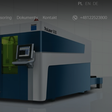
PL
EN
DE
soring
Dokumenty
Kontakt
+48122523800