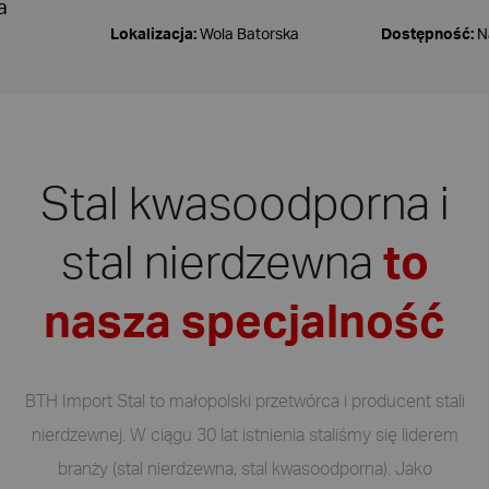
a
Lokalizacja:
Wola Batorska
Dostępność:
N
Stal kwasoodporna i
stal nierdzewna
to
nasza specjalność
BTH Import Stal to małopolski przetwórca i producent stali
nierdzewnej. W ciągu 30 lat istnienia staliśmy się liderem
branży (stal nierdzewna, stal kwasoodporna). Jako