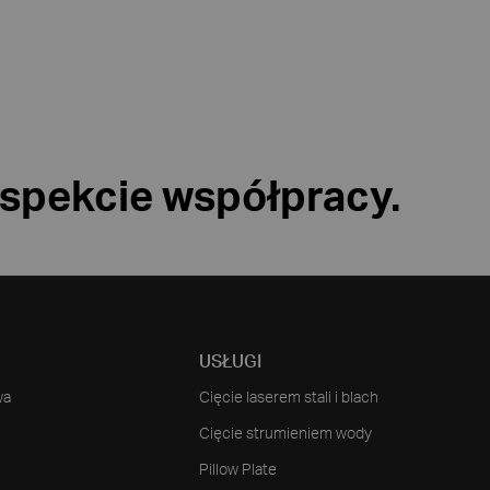
aspekcie współpracy.
USŁUGI
wa
Cięcie laserem stali i blach
Cięcie strumieniem wody
Pillow Plate