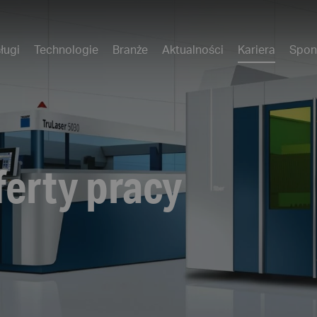
ługi
Technologie
Branże
Aktualności
Kariera
Spon
erty pracy