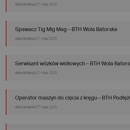
data dodania:
27 maja 2025
Spawacz Tig Mig Mag – BTH Wola Batorska
data dodania:
27 maja 2025
Serwisant wózków widłowych – BTH Wola Bator
data dodania:
27 maja 2025
Operator maszyn do cięcia z kręgu – BTH Podłęż
data dodania:
27 maja 2025