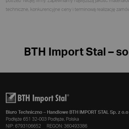
potrzeb Twojej firmy. Zapewniamy najwyższą jakość materiał
techniczne, konkurencyjne ceny i terminową realizację zamów
BTH Import Stal – s
Biuro Techniczno – Handlowe BTH IMPORT STAL Sp. z o.o
Podłęże 651 32-003 Podłęże, Polska
NIP: 6793106652 REGON: 360493386