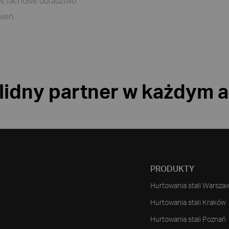
ów, fachowe doradztwo
ień.
olidny partner w każdym 
PRODUKTY
Hurtowania stali Warsza
Hurtowania stali Kraków
Hurtowania stali Poznań