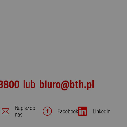
3800
biuro@bth.pl
lub
Napisz do
Facebook
LinkedIn
nas