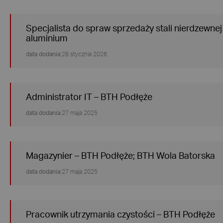
Specjalista do spraw sprzedaży stali nierdzewnej 
aluminium
data dodania:
28 stycznia 2026
Administrator IT – BTH Podłęże
data dodania:
27 maja 2025
Magazynier – BTH Podłęże; BTH Wola Batorska
data dodania:
27 maja 2025
Pracownik utrzymania czystości – BTH Podłęże