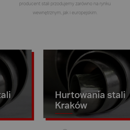
producent stali przodujemy zarówno na rynku
wewnętrznym, jak i europejskim.
Hurtowania stali
Kraków