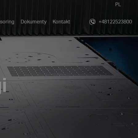
PL
soring
Dokumenty
Kontakt
+48122523800
i