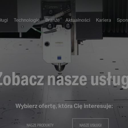
ługi
Technologie
Branże
Aktualności
Kariera
Spon
Zobacz nasze usług
Wybierz ofertę, która Cię interesuje:
NASZE PRODUKTY
NASZE USŁUGI