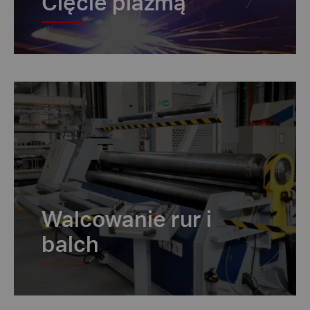
Cięcie plazmą
Walcowanie rur i
balch