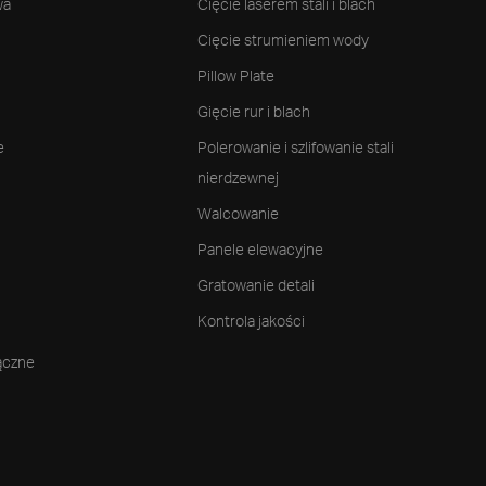
wa
Cięcie laserem stali i blach
Cięcie strumieniem wody
Pillow Plate
Gięcie rur i blach
e
Polerowanie i szlifowanie stali
nierdzewnej
Walcowanie
Panele elewacyjne
Gratowanie detali
Kontrola jakości
ączne