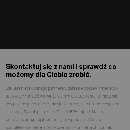
Skontaktuj się z nami i sprawdź co
możemy dla Ciebie zrobić.
Szukasz niezawodnego partnera w zakresie dostaw materiałów
stalowych? Jesteś we właściwym miejscu. Skontaktuj się z nami,
aby poznać pełną ofertę i dowiedzieć się, jak możemy wesprzeć
realizację Twoich projektów. Zespół BTH Import Stal to
doświadczeni specjaliści, którzy przygotują dla Ciebie
kompleksową ofertę, dostosowaną do konkretnych potrzeb