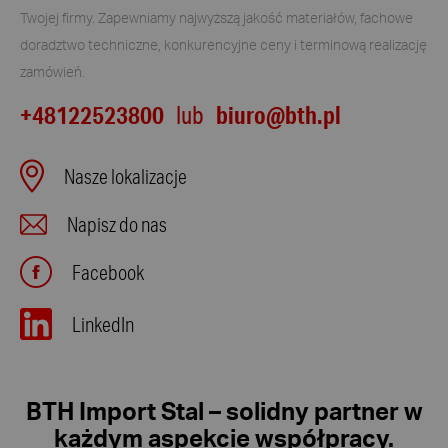
Twojej firmy. Zapewniamy najwyższą jakość materiałów, fachowe
doradztwo techniczne, konkurencyjne ceny i terminową realizację
zamówień.
+48122523800
biuro@bth.pl
lub
Nasze lokalizacje
Napisz do nas
Facebook
LinkedIn
BTH Import Stal – solidny partner w
każdym aspekcie współpracy.