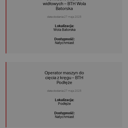
widłowych – BTH Wola
Batorska
data dodania:
27 maja 2025
Lokalizacja:
Wola Batorska
Dostępność:
Natychmiast
Operator maszyn do
cięcia z kręgu – BTH
Podłęże
data dodania:
27 maja 2025
Lokalizacja:
Podłęże
Dostępność:
Natychmiast