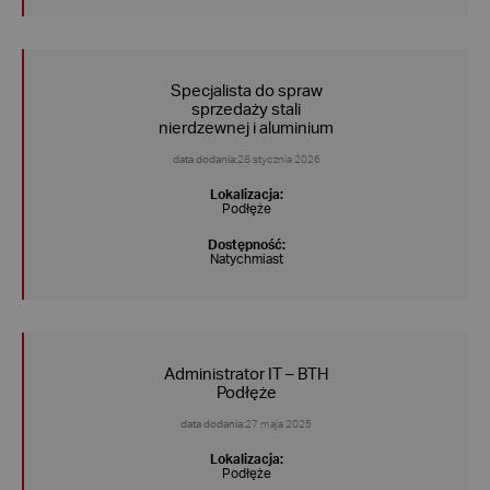
Specjalista do spraw
sprzedaży stali
nierdzewnej i aluminium
data dodania:
28 stycznia 2026
Lokalizacja:
Podłęże
Dostępność:
Natychmiast
Administrator IT – BTH
Podłęże
data dodania:
27 maja 2025
Lokalizacja:
Podłęże