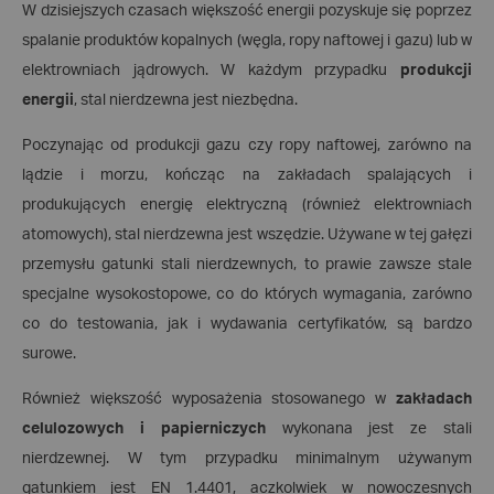
W dzisiejszych czasach większość energii pozyskuje się poprzez
spalanie produktów kopalnych (węgla, ropy naftowej i gazu) lub w
elektrowniach jądrowych. W każdym przypadku
produkcji
energii
, stal nierdzewna jest niezbędna.
Poczynając od produkcji gazu czy ropy naftowej, zarówno na
lądzie i morzu, kończąc na zakładach spalających i
produkujących energię elektryczną (również elektrowniach
atomowych), stal nierdzewna jest wszędzie. Używane w tej gałęzi
przemysłu gatunki stali nierdzewnych, to prawie zawsze stale
specjalne wysokostopowe, co do których wymagania, zarówno
co do testowania, jak i wydawania certyfikatów, są bardzo
surowe.
Również większość wyposażenia stosowanego w
zakładach
celulozowych i papierniczych
wykonana jest ze stali
nierdzewnej. W tym przypadku minimalnym używanym
gatunkiem jest EN 1.4401, aczkolwiek w nowoczesnych