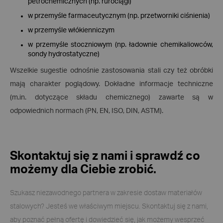
petrochemicznych (np. rurociągi)
w przemyśle farmaceutycznym (np. przetworniki ciśnienia)
w przemyśle włókienniczym
w przemyśle stoczniowym (np. ładownie chemikaliowców,
sondy hydrostatyczne)
Wszelkie sugestie odnośnie zastosowania stali czy też obróbki
mają charakter poglądowy. Dokładne informacje techniczne
(m.in. dotyczące składu chemicznego) zawarte są w
odpowiednich normach (PN, EN, ISO, DIN, ASTM).
Skontaktuj się z nami i sprawdź co
możemy dla Ciebie zrobić.
Szukasz niezawodnego partnera w zakresie dostaw materiałów
stalowych? Jesteś we właściwym miejscu. Skontaktuj się z nami,
aby poznać pełną ofertę i dowiedzieć się, jak możemy wesprzeć