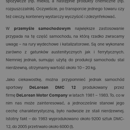
spożywcze (np. mleko), a następnie produkty chemiczne (np.
rozpuszczalnik). Oczywiście, po transporcie jednego towaru czy
też cieczy, kontenery wystarczy wyczyścić i zdezynfekować.
W
przemyśle samochodowym
największe zastosowanie
przypada na tę część samochodu, na którą rzadko zwracamy
uwagę – na rury wydechowe i katalizatorowe. Są one wykonane
zarówno z gatunków austenitycznych jak i ferrytycznych.
Niemniej jednak, sumując użytą do produkcji samochodu stal
nierdzewną, otrzymamy wartość około 10 – 20 kg.
Jako ciekawostkę, można przypomnieć jednak samochód
sportowy
DeLorean DMC 12
produkowany przez
firmę
DeLorean Motor Company
w latach 1981 – 1983. To, co w
nim nas może zainteresować, a jednocześnie stanowi jego
cechę charakterystyczną, było nadwozie ze stali nierdzewnej.
Istotny fakt – do 1983 wyprodukowano około 9200 sztuk DMC-
12, do 2005 przetrwało około 6000 (!).