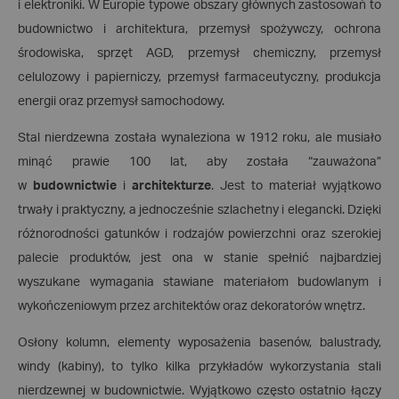
i elektroniki. W Europie typowe obszary głównych zastosowań to
budownictwo i architektura, przemysł spożywczy, ochrona
środowiska, sprzęt AGD, przemysł chemiczny, przemysł
celulozowy i papierniczy, przemysł farmaceutyczny, produkcja
energii oraz przemysł samochodowy.
Stal nierdzewna została wynaleziona w 1912 roku, ale musiało
minąć prawie 100 lat, aby została “zauważona”
w
budownictwie
i
architekturze
. Jest to materiał wyjątkowo
trwały i praktyczny, a jednocześnie szlachetny i elegancki. Dzięki
różnorodności gatunków i rodzajów powierzchni oraz szerokiej
palecie produktów, jest ona w stanie spełnić najbardziej
wyszukane wymagania stawiane materiałom budowlanym i
wykończeniowym przez architektów oraz dekoratorów wnętrz.
Osłony kolumn, elementy wyposażenia basenów, balustrady,
windy (kabiny), to tylko kilka przykładów wykorzystania stali
nierdzewnej w budownictwie. Wyjątkowo często ostatnio łączy