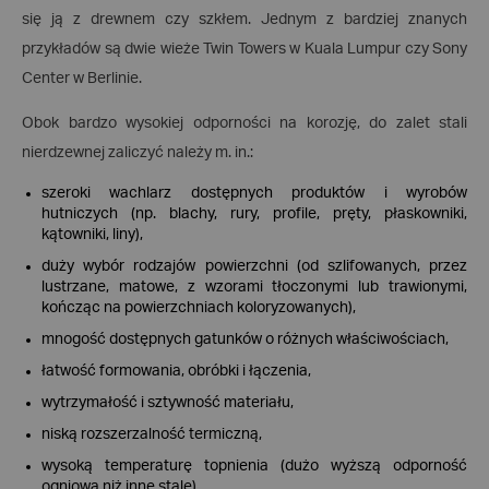
się ją z drewnem czy szkłem. Jednym z bardziej znanych
przykładów są dwie wieże Twin Towers w Kuala Lumpur czy Sony
Center w Berlinie.
Obok bardzo wysokiej odporności na korozję, do zalet stali
nierdzewnej zaliczyć należy m. in.:
szeroki wachlarz dostępnych produktów i wyrobów
hutniczych (np. blachy, rury, profile, pręty, płaskowniki,
kątowniki, liny),
duży wybór rodzajów powierzchni (od szlifowanych, przez
lustrzane, matowe, z wzorami tłoczonymi lub trawionymi,
kończąc na powierzchniach koloryzowanych),
mnogość dostępnych gatunków o różnych właściwościach,
łatwość formowania, obróbki i łączenia,
wytrzymałość i sztywność materiału,
niską rozszerzalność termiczną,
wysoką temperaturę topnienia (dużo wyższą odporność
ogniową niż inne stale),