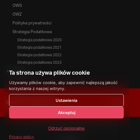
OWS
OWZ
Polityka prywatności
Strategia Podatkowa
Strategia podatkowa 2020
Strategia podatkowa 2021
Strategia podatkowa 2022
Strategia podatkowa 2023
Aktualności
Ta strona używa plików cookie
Używamy plików cookie, aby zapewnić najlepszą jakość
korzystania z naszej witryny.
Ustawienia
Powrót na górę strony
Akceptuj
Copyright 2020 © BTH - producent stali nierdzewnej i
Odrzuć opcjonalne
kwasoodpornej
Privacy policy