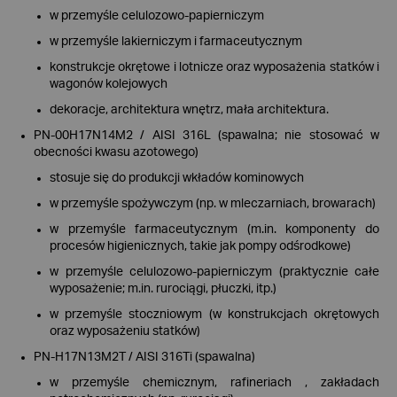
w przemyśle celulozowo-papierniczym
w przemyśle lakierniczym i farmaceutycznym
konstrukcje okrętowe i lotnicze oraz wyposażenia statków i
wagonów kolejowych
dekoracje, architektura wnętrz, mała architektura.
PN-00H17N14M2 / AISI 316L (spawalna; nie stosować w
obecności kwasu azotowego)
stosuje się do produkcji wkładów kominowych
w przemyśle spożywczym (np. w mleczarniach, browarach)
w przemyśle farmaceutycznym (m.in. komponenty do
procesów higienicznych, takie jak pompy odśrodkowe)
w przemyśle celulozowo-papierniczym (praktycznie całe
wyposażenie; m.in. rurociągi, płuczki, itp.)
w przemyśle stoczniowym (w konstrukcjach okrętowych
oraz wyposażeniu statków)
PN-H17N13M2T / AISI 316Ti (spawalna)
w przemyśle chemicznym, rafineriach , zakładach