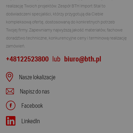
realizację Twoich projektów. Zespół BTH Import Stal to
doświadczeni specjaliści, którzy przygotują dla Ciebie
kompleksową ofertę, dostosowaną do konkretnych potrzeb
Twojej firmy. Zapewniamy najwyższą jakość materiałów, fachowe
doradztwo techniczne, konkurencyjne ceny i terminową realizację
zamówień.
+48122523800
biuro@bth.pl
lub
Nasze lokalizacje
Napisz do nas
Facebook
LinkedIn