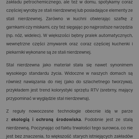
zakładu petrochemicznego, ale też w domu, spotykamy coraz
częściej wyroby ze stali nierdzewnej lub posiadające elementy ze
stali nierdzewnej. Zarówno w kuchni otwierając szafkę z
garnkami czy miskami, czy też sięgając po najprostsze narzędzia
(np. nóż, widelec). W większości bębny pralek automatycznych,
wewnętrzne części zmywarek oraz coraz częściej kuchenki i
piekarniki wykonane są ze stali nierdzewnej.
Stal nierdzewna jako materiał stała się nawet synonimem
wysokiego standardu życia. Widoczne w naszych domach są
również nawiązania do niej (jako do szlachetnego tworzywa),
przykładem jest trend kolorystyki sprzętu RTV (srebrny, mający
przypominać w wyglądzie stal nierdzewną).
Z reguły nowoczesne technologie obecnie idą w parze
z
ekologią i ochroną środowiska
. Podobnie jest ze stalą
nierdzewną. Poczynając od faktu trwałości tego surowca, co nie
jest bez znaczenia, to większość starych istniejących zakładów