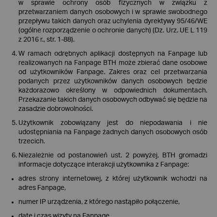
w sprawie ochrony osób fizycznych w związku z
przetwarzaniem danych osobowych i w sprawie swobodnego
przepływu takich danych oraz uchylenia dyrektywy 95/46/WE
(ogólne rozporządzenie o ochronie danych) (Dz. Urz. UE L 119
z 2016 r., str. 1-88).
W ramach odrębnych aplikacji dostępnych na Fanpage lub
realizowanych na Fanpage BTH może zbierać dane osobowe
od użytkowników Fanpage. Zakres oraz cel przetwarzania
podanych przez użytkowników danych osobowych będzie
każdorazowo określony w odpowiednich dokumentach.
Przekazanie takich danych osobowych odbywać się będzie na
zasadzie dobrowolności.
Użytkownik zobowiązany jest do niepodawania i nie
udostępniania na Fanpage żadnych danych osobowych osób
trzecich.
Niezależnie od postanowień ust. 2 powyżej, BTH gromadzi
informacje dotyczące interakcji użytkownika z Fanpage:
adres strony internetowej, z której użytkownik wchodzi na
adres Fanpage,
numer IP urządzenia, z którego nastąpiło połączenie,
datę i czas wizyty na Fanpage,