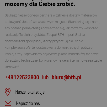
możemy dla Ciebie zrobić.
Szukasz niezawodnego partnera w zakresie dostaw materiałów
stalowych? Jesteś we właściwym miejscu. Skontaktuj się z nami,
aby poznać pełną ofertę i dowiedzieć się, jak możemy wesprzeć
realizację Twoich projektów. Zespół BTH Import Stal to
doświadczeni specjaliści, którzy przygotują dla Ciebie
kompleksową ofertę, dostosowaną do konkretnych potrzeb
Twojej firmy. Zapewniamy najwyższą jakość materiałów, fachowe
doradztwo techniczne, konkurencyjne ceny i terminową realizację
zamówień.
+48122523800
biuro@bth.pl
lub
Nasze lokalizacje
Napisz do nas