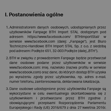
I. Postanowienia ogólne
Administratorem danych osobowych, udostępnianych przez
użytkowników Fanpage BTH Import STAL dostępnym pod
adresem https://www.facebook.com/ BTHImportStal/ w
serwisie www.facebook.com (dalej: „Fanpage”), jest Biuro
Techniczno-Handlowe BTH Import STAL Sp. z o.o. z siedzibą
pod adresem: Podłęże 651, 32-003 Podłęże (dalej „BTH”).
BTH w związku z prowadzeniem Fanpage będzie przetwarzał
dane osobowe podane przez użytkowników w serwisie
www.facebook.com: imię, nazwisko (nazwa profilu w serwisie
www.facebook.com) oraz dane, do których dostęp BTH uzyska
po wyrażeniu zgody przez użytkownika, np. adres e-mail,
numer telefonu, zainteresowania, deklarowana lokalizacja.
Dane osobowe udostępnione przez użytkownika Fanpage są
wykorzystane w celu ewentualnego skontaktowania się z
użytkownikiem i przetwarzane przez BTH zgodnie z
obowiązującymi przepisami Rozporządzenia Parlamentu
Europejskiego i Rady (UE) 2016/679 z dnia 27 kwietnia 2016r.