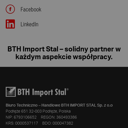
Facebook
LinkedIn
BTH Import Stal – solidny partner w
każdym aspekcie współpracy.
Biuro Techniczno – Handlowe BTH IMPORT STAL Sp. z o.o
Podłęże 651 32-003 Podłęże, Polska
NIP: 6793106652 REGON: 360493386
KRS: 0000537117 BDO: 000047382