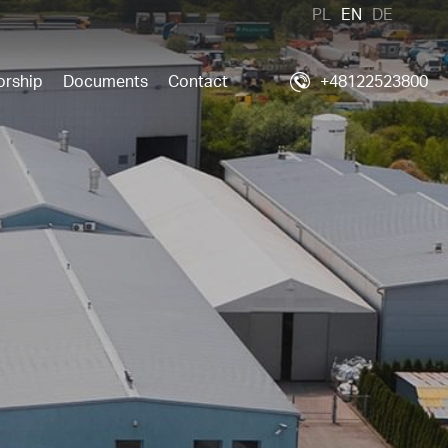
PL
EN
DE
orship
Documents
Contact
+48122523800