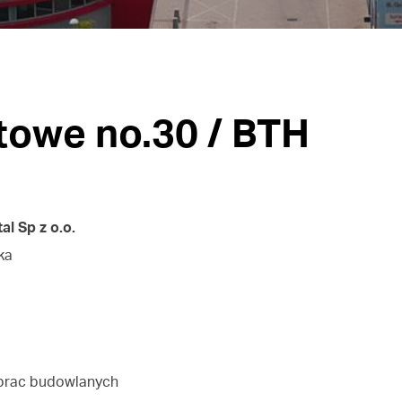
towe no.30 / BTH
l Sp z o.o.
ka
 prac budowlanych