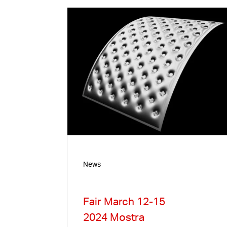
News
Fair March 12-15
2024 Mostra