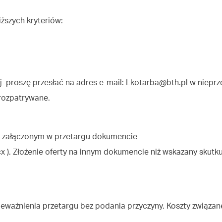
szych kryteriów:
j proszę przesłać na adres e-mail:
Lkotarba@bth.pl
w nieprz
 rozpatrywane.
na załączonym w przetargu dokumencie
cx ). Złożenie oferty na innym dokumencie niż wskazany skut
eważnienia przetargu bez podania przyczyny. Koszty związan