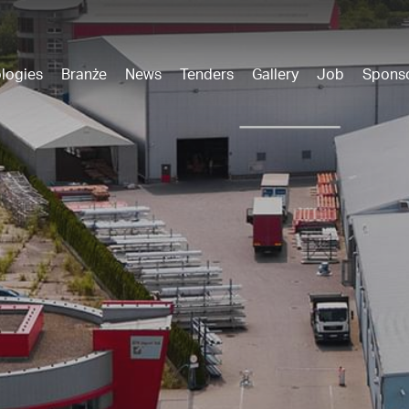
logies
Branże
News
Tenders
Gallery
Job
Spons