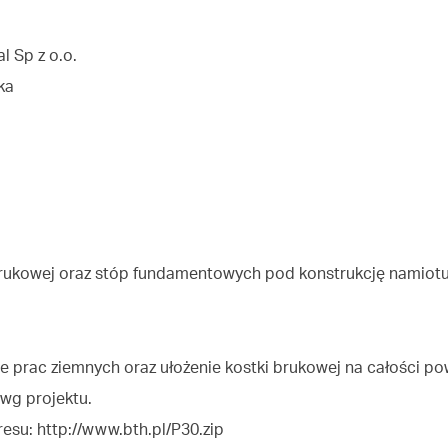
 Sp z o.o.
ka
rukowej oraz stóp fundamentowych pod konstrukcję namiot
prac ziemnych oraz ułożenie kostki brukowej na całości pow
wg projektu.
esu: http://www.bth.pl/P30.zip