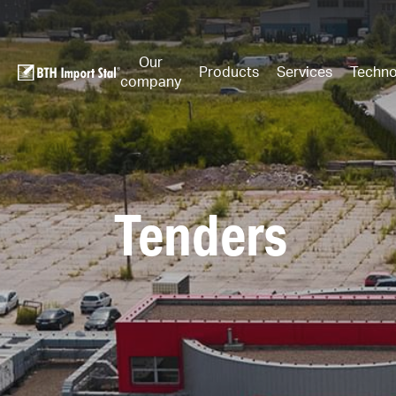
Our
Products
Services
Techno
company
Tenders